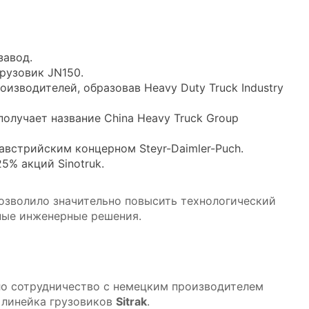
завод.
рузовик JN150.
изводителей, образовав Heavy Duty Truck Industry
олучает название China Heavy Truck Group
встрийским концерном Steyr-Daimler-Puch.
% акций Sinotruk.
озволило значительно повысить технологический
ные инженерные решения.
ло сотрудничество с немецким производителем
я линейка грузовиков
Sitrak
.