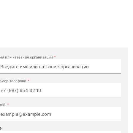
мя или название организации
омер телефона
mail
IN