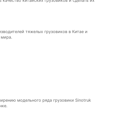
 качество китайских грузовиков и сделать их
изводителей тяжелых грузовиков в Китае и
 мира.
ирению модельного ряда грузовики Sinotruk
нке.