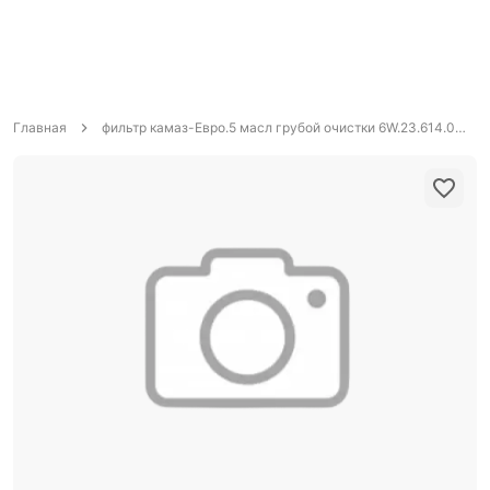
Главная
фильтр камаз-Евро.5 масл грубой очистки 6W.23.614.00 "Цитрон"/"МАРК" М1012040 /5144 DIFA 9.2.601