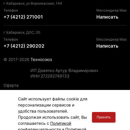
г Хабаровск, ул Воронежская, 144
Телефон
Мессенджер Max
+7 (4212) 271001
Написать
г Хабаровск, ДОС, 30
Телефон
Мессенджер Max
+7 (4212) 290202
Написать
© 2017-2026
Техносоюз
ИП Девятко Артур Владимирович
ИНН 272292749133
Оферта
Пользовательское соглашение
Сайт использует файлы cookie для
Политика конфиденциальности
персонализации сервисов и
Политика использования файлов cookie
удобства пользователей.
Информация для правообладателей
Продолжая использовать сайт, Вы
Принять
соглашаетесь с
Политикой
конфиденциальности
и
Политикой