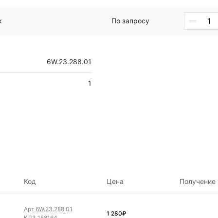
к
По запросу
6W.23.288.01
1
Код
Цена
Получение
Арт 6W.23.288.01
1 280
₽
КДЗ 158164