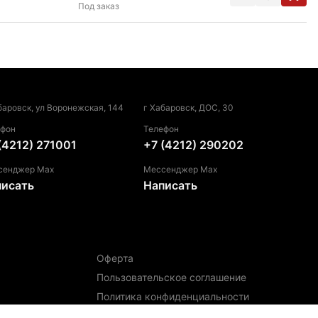
Под заказ
баровск, ул Воронежская, 144
г Хабаровск, ДОС, 30
ефон
Телефон
(4212) 271001
+7 (4212) 290202
сенджер Max
Мессенджер Max
писать
Написать
Оферта
Пользовательское соглашение
Политика конфиденциальности
Политика использования файлов cookie