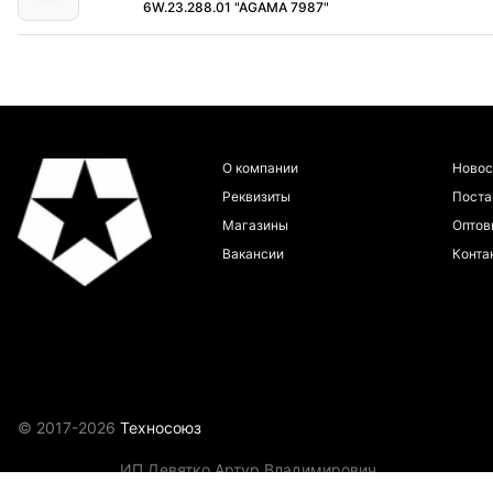
6W.23.288.01 "AGAMA 7987"
О компании
Новос
Реквизиты
Пост
Магазины
Оптов
Вакансии
Конта
© 2017-2026
Техносоюз
ИП Девятко Артур Владимирович
ИНН 272292749133