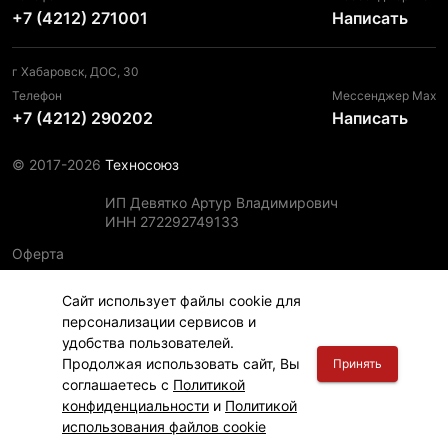
+7 (4212) 271001
Написать
г Хабаровск, ДОС, 30
Телефон
Мессенджер Max
+7 (4212) 290202
Написать
© 2017-2026
Техносоюз
ИП Девятко Артур Владимирович
ИНН 272292749133
Оферта
Пользовательское соглашение
Сайт использует файлы cookie для
Политика конфиденциальности
персонализации сервисов и
Политика использования файлов cookie
удобства пользователей.
Информация для правообладателей
Продолжая использовать сайт, Вы
Принять
соглашаетесь с
Политикой
конфиденциальности
и
Политикой
использования файлов cookie
Главная
Финансы
Каталог
Корзина
Вход