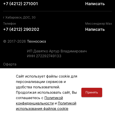
+7 (4212) 271001
Написать
г Хабаровск, ДОС, 30
Телефон
Мессенджер Max
+7 (4212) 290202
Написать
© 2017-2026
Техносоюз
ИП Девятко Артур Владимирович
ИНН 272292749133
Оферта
Пользовательское соглашение
Сайт использует файлы cookie для
Политика конфиденциальности
персонализации сервисов и
Политика использования файлов cookie
удобства пользователей.
Информация для правообладателей
Продолжая использовать сайт, Вы
Принять
соглашаетесь с
Политикой
конфиденциальности
и
Политикой
использования файлов cookie
Главная
Финансы
Каталог
Корзина
Вход