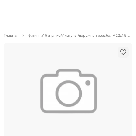
Главная
фитинг х15 /прямой/ латунь /наружная резьба/ М22х1.5 /601587/ CAMOZZI