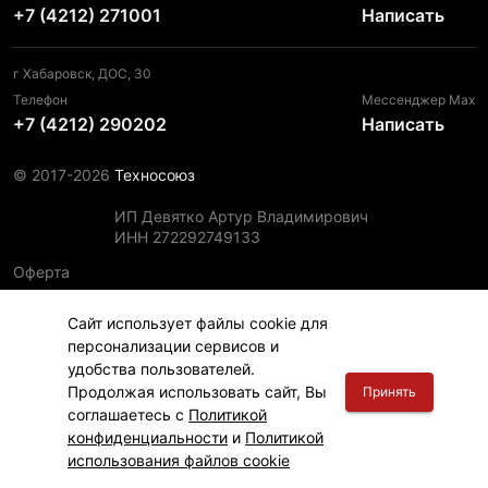
+7 (4212) 271001
Написать
г Хабаровск, ДОС, 30
Телефон
Мессенджер Max
+7 (4212) 290202
Написать
© 2017-2026
Техносоюз
ИП Девятко Артур Владимирович
ИНН 272292749133
Оферта
Пользовательское соглашение
Сайт использует файлы cookie для
Политика конфиденциальности
персонализации сервисов и
Политика использования файлов cookie
удобства пользователей.
Информация для правообладателей
Продолжая использовать сайт, Вы
Принять
соглашаетесь с
Политикой
конфиденциальности
и
Политикой
использования файлов cookie
Главная
Финансы
Каталог
Корзина
Вход