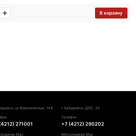
В корзину
баровск, ул Воронежская, 144
г Хабаровск, ДОС, 30
ефон
Телефон
(4212) 271001
+7 (4212) 290202
сенджер Max
Мессенджер Max