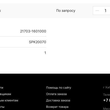
к
По запросу
21703-1601000
SPK20070
1
г Ха
ти
Помощь по сайту
авщикам
Оплата заказа
Тел
+7 
ым клиентам
Доставка заказа
кты
Возврат товара
Мес