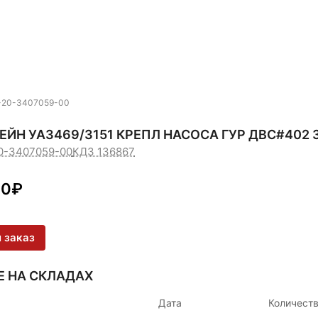
1-20-3407059-00
ЙН УАЗ469/3151 КРЕПЛ НАСОСА ГУР ДВС#402 3
20-3407059-00
КДЗ 136867
20
₽
 заказ
Е НА СКЛАДАХ
Дата
Количест