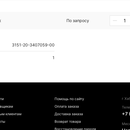
к
По запросу
3151-20-3407059-00
1
г Ха
ти
Помощь по сайту
авщикам
Оплата заказа
Тел
+7 
ым клиентам
Доставка заказа
кты
Возврат товара
Мес
Восстановление пароля