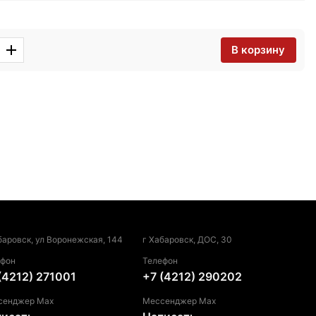
В корзину
баровск, ул Воронежская, 144
г Хабаровск, ДОС, 30
ефон
Телефон
(4212) 271001
+7 (4212) 290202
сенджер Max
Мессенджер Max