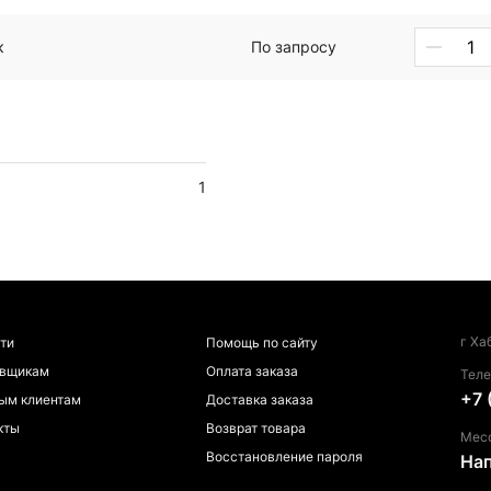
к
По запросу
1
г Ха
ти
Помощь по сайту
авщикам
Оплата заказа
Тел
+7 
ым клиентам
Доставка заказа
кты
Возврат товара
Мес
Восстановление пароля
На