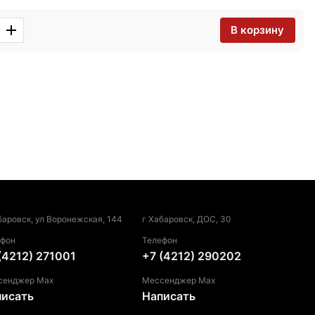
В корзину
баровск, ул Воронежская, 144
г Хабаровск, ДОС, 30
ефон
Телефон
(4212) 271001
+7 (4212) 290202
сенджер Max
Мессенджер Max
писать
Написать