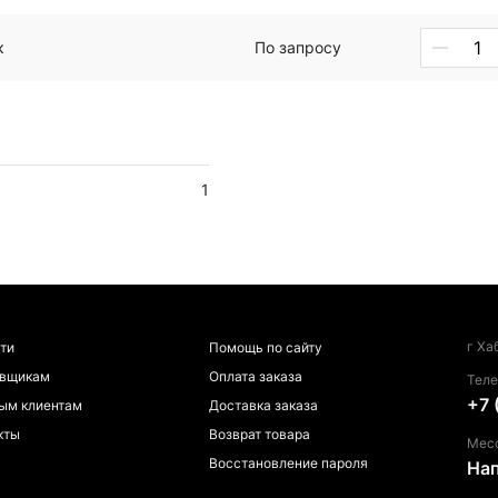
к
По запросу
1
г Ха
ти
Помощь по сайту
авщикам
Оплата заказа
Тел
+7 
ым клиентам
Доставка заказа
кты
Возврат товара
Мес
Восстановление пароля
На