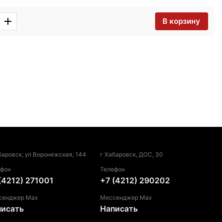
В корзину
баровск, ул Воронежская, 144
г Хабаровск, ДОС, 30
ефон
Телефон
(4212) 271001
+7 (4212) 290202
сенджер Max
Мессенджер Max
писать
Написать