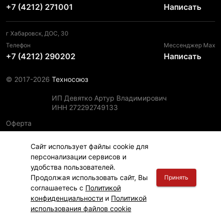
+7 (4212) 271001
Написать
г Хабаровск, ДОС, 30
Телефон
Мессенджер Max
+7 (4212) 290202
Написать
© 2017-2026
Техносоюз
ИП Девятко Артур Владимирович
ИНН 272292749133
Оферта
Пользовательское соглашение
Сайт использует файлы cookie для
Политика конфиденциальности
персонализации сервисов и
Политика использования файлов cookie
удобства пользователей.
Информация для правообладателей
Продолжая использовать сайт, Вы
Принять
соглашаетесь с
Политикой
конфиденциальности
и
Политикой
использования файлов cookie
Главная
Финансы
Каталог
Корзина
Вход