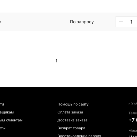
к
По запросу
1
г Ха
ти
Помощь по сайту
авщикам
Оплата заказа
Тел
+7 
ым клиентам
Доставка заказа
кты
Возврат товара
Мес
Восстановление пароля