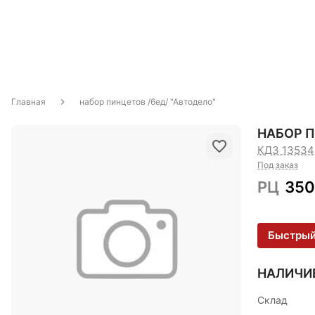
Главная
набор пинцетов /6ед/ "Автодело"
НАБОР П
КДЗ 13534
Под заказ
РЦ
350
Быстрый
НАЛИЧИ
Склад