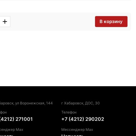
В корзину
баровск, ул Воронежская, 144
г Хабаровск, ДОС, 30
ефон
Телефон
(4212) 271001
+7 (4212) 290202
сенджер Max
Мессенджер Max