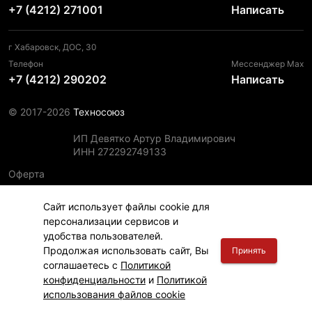
+7 (4212) 271001
Написать
г Хабаровск, ДОС, 30
Телефон
Мессенджер Max
+7 (4212) 290202
Написать
© 2017-2026
Техносоюз
ИП Девятко Артур Владимирович
ИНН 272292749133
Оферта
Пользовательское соглашение
Сайт использует файлы cookie для
Политика конфиденциальности
персонализации сервисов и
Политика использования файлов cookie
удобства пользователей.
Информация для правообладателей
Продолжая использовать сайт, Вы
Принять
соглашаетесь с
Политикой
конфиденциальности
и
Политикой
использования файлов cookie
Главная
Финансы
Каталог
Корзина
Вход