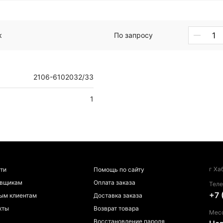
к
По запросу
2106-6102032/33
1
г Ха
ти
Помощь по сайту
авщикам
Оплата заказа
Тел
+7 
ым клиентам
Доставка заказа
кты
Возврат товара
Мес
Восстановление пароля