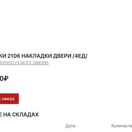
И 2106 НАКЛАДКИ ДВЕРИ /4ЕД/
6102032/33
КДЗ 268295
10
₽
 заказ
Е НА СКЛАДАХ
Дата
Количест