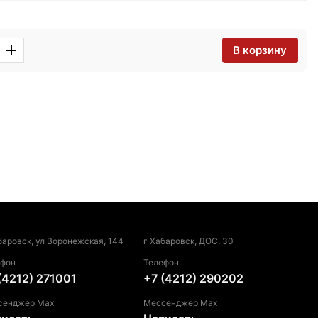
В корзину
баровск, ул Воронежская, 144
г Хабаровск, ДОС, 30
ефон
Телефон
(4212) 271001
+7 (4212) 290202
сенджер Max
Мессенджер Max