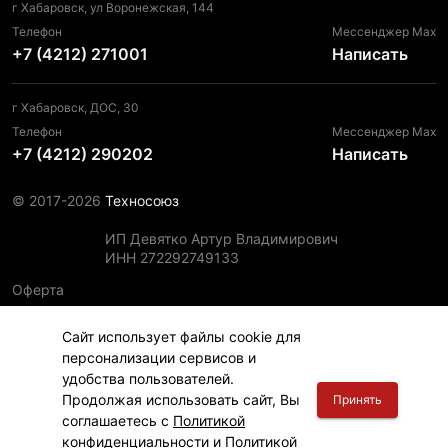
г Хабаровск, ул Воронежская, 144
Телефон
Мессенджер Max
+7 (4212) 271001
Написать
г Хабаровск, ДОС, 30
Телефон
Мессенджер Max
+7 (4212) 290202
Написать
© 2017-2026
Техносоюз
ИП Девятко Артур Владимирович
ИНН 272292749133
Оферта
Пользовательское соглашение
Сайт использует файлы cookie для
Политика конфиденциальности
персонализации сервисов и
Политика использования файлов cookie
удобства пользователей.
Информация для правообладателей
Продолжая использовать сайт, Вы
Принять
соглашаетесь с
Политикой
конфиденциальности
и
Политикой