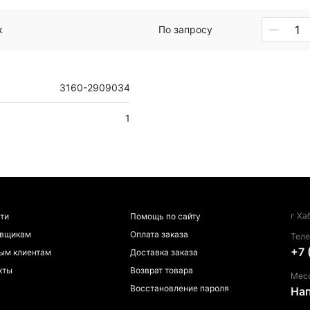
к
По запросу
3160-2909034
1
г Ха
ти
Помощь по сайту
авщикам
Оплата заказа
Тел
+7 
ым клиентам
Доставка заказа
кты
Возврат товара
Мес
Восстановление пароля
На