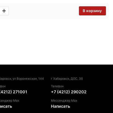
В корзину
баровск, ул Воронежская, 144
г Хабаровск, ДОС, 30
ефон
Телефон
(4212) 271001
+7 (4212) 290202
сенджер Max
Мессенджер Max
писать
Написать