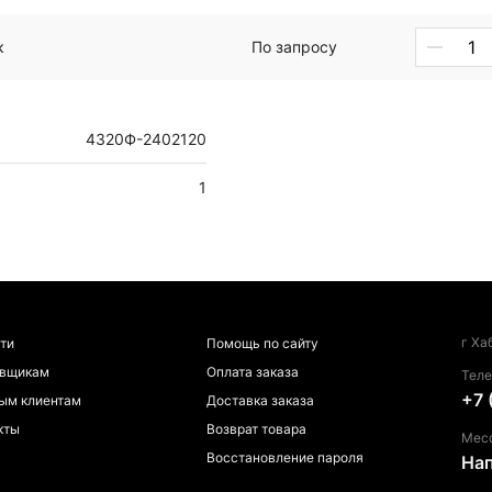
к
По запросу
4320Ф-2402120
1
г Ха
ти
Помощь по сайту
авщикам
Оплата заказа
Тел
+7 
ым клиентам
Доставка заказа
кты
Возврат товара
Мес
Восстановление пароля
На