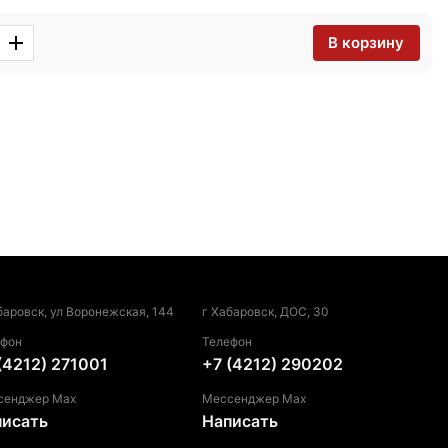
В корзину
баровск, ул Воронежская, 144
г Хабаровск, ДОС, 30
ефон
Телефон
(4212) 271001
+7 (4212) 290202
сенджер Max
Мессенджер Max
писать
Написать