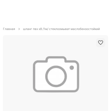
Главная
шланг пвх х8 /1м/ стеклоомыват маслобензостойкий