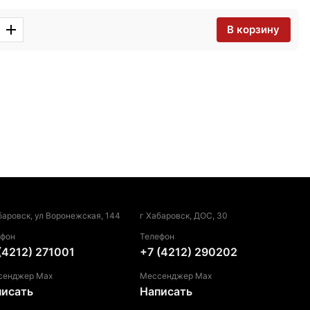
В корзину
баровск, ул Воронежская, 144
г Хабаровск, ДОС, 30
ефон
Телефон
(4212) 271001
+7 (4212) 290202
сенджер Max
Мессенджер Max
писать
Написать