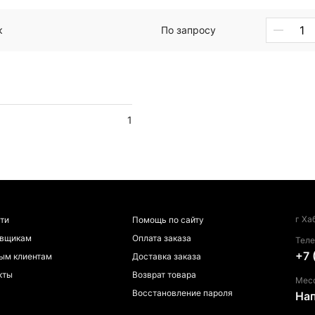
к
По запросу
1
г Ха
ти
Помощь по сайту
авщикам
Оплата заказа
Тел
+7 
ым клиентам
Доставка заказа
кты
Возврат товара
Мес
Восстановление пароля
На