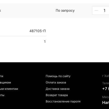
к
По запросу
487105-П
1
г Ха
ти
Помощь по сайту
авщикам
Оплата заказа
Тел
+7 
ым клиентам
Доставка заказа
кты
Возврат товара
Мес
Восстановление пароля
На