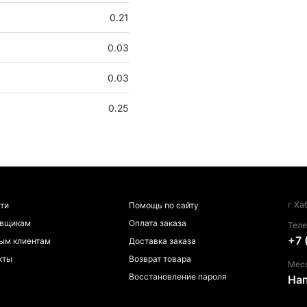
0.21
0.03
0.03
0.25
г Ха
ти
Помощь по сайту
авщикам
Оплата заказа
Тел
+7 
ым клиентам
Доставка заказа
кты
Возврат товара
Мес
Восстановление пароля
На