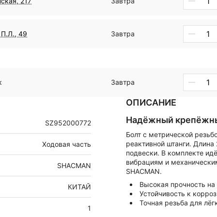
ская, 217
Завтра
П.Л., 49
Завтра
к
Завтра
ОПИСАНИЕ
Надёжный крепёжн
SZ952000772
Болт с метрической резьб
реактивной штанги. Длина
Ходовая часть
подвески. В комплекте идё
вибрациям и механическим
SHACMAN
SHACMAN.
Высокая прочность на
КИТАЙ
Устойчивость к корроз
Точная резьба для лёг
1