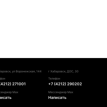
баровск, ул Воронежская, 144
г Хабаровск, ДОС, 30
ефон
Телефон
(4212) 271001
+7 (4212) 290202
сенджер Max
Мессенджер Max
писать
Написать