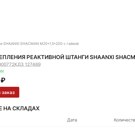
нги SHAANXI SHACMAN М20*1,5*200 с гайкой
ЕПЛЕНИЯ РЕАКТИВНОЙ ШТАНГИ SHAANXI SHACMA
000772
КДЗ 127469
чии
0
₽
 заказ
Е НА СКЛАДАХ
Дата
Количест