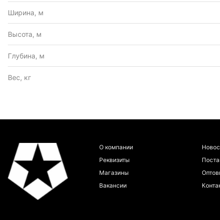
Ширина, м
Высота, м
Глубина, м
Вес, кг
О компании
Новос
Реквизиты
Пост
Магазины
Оптов
Вакансии
Конта