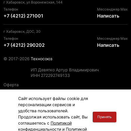
г Хабаровск, ул Воронежская, 144
Телефон
Мессенджер Max
+7 (4212) 271001
Написать
г Хабаровск, ДОС, 30
Телефон
Мессенджер Max
+7 (4212) 290202
Написать
© 2017-2026
Техносоюз
ИП Девятко Артур Владимирович
ИНН 272292749133
Оферта
Пользовательское соглашение
Сайт использует файлы cookie для
Политика конфиденциальности
персонализации сервисов и
Политика использования файлов cookie
удобства пользователей.
Информация для правообладателей
Продолжая использовать сайт, Вы
Принять
соглашаетесь с
Политикой
конфиденциальности
и
Политикой