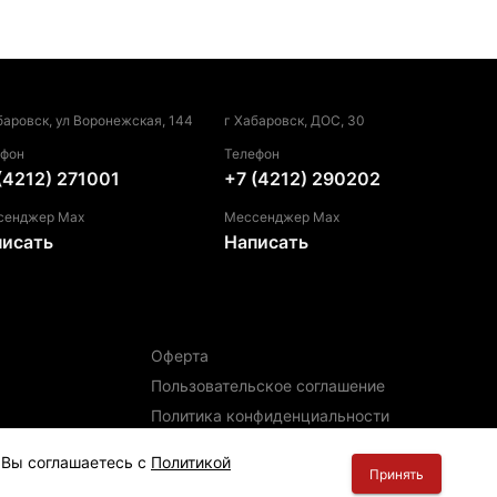
баровск, ул Воронежская, 144
г Хабаровск, ДОС, 30
ефон
Телефон
(4212) 271001
+7 (4212) 290202
сенджер Max
Мессенджер Max
писать
Написать
Оферта
Пользовательское соглашение
Политика конфиденциальности
Политика использования файлов cookie
, Вы соглашаетесь с
Политикой
Принять
Информация для правообладателей