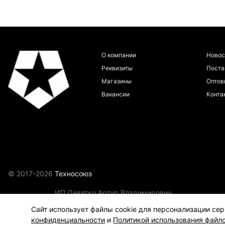
О компании
Новос
Реквизиты
Пост
Магазины
Оптов
Вакансии
Конта
© 2017-2026
Техносоюз
ИП Девятко Артур Владимирович
ИНН 272292749133
Сайт использует файлы cookie для персонализации сер
конфиденциальности
и
Политикой использования файло