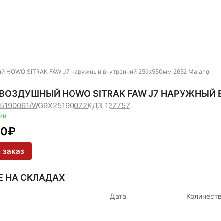
й HOWO SITRAK FAW J7 наружный внутренний 250х550мм 2652 Malang
ВОЗДУШНЫЙ HOWO SITRAK FAW J7 НАРУЖНЫЙ 
5190061/WG9X25190072
КДЗ 127757
чии
50
₽
 заказ
Е НА СКЛАДАХ
Дата
Количест