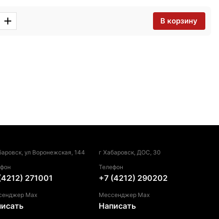
В корзину
баровск, ул Воронежская, 144
г Хабаровск, ДОС, 30
ефон
Телефон
(4212) 271001
+7 (4212) 290202
сенджер Max
Мессенджер Max
писать
Написать