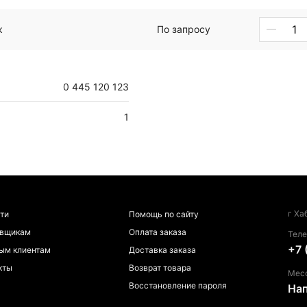
к
По запросу
0 445 120 123
1
г Ха
ти
Помощь по сайту
авщикам
Оплата заказа
Тел
+7 
ым клиентам
Доставка заказа
кты
Возврат товара
Мес
Восстановление пароля
На