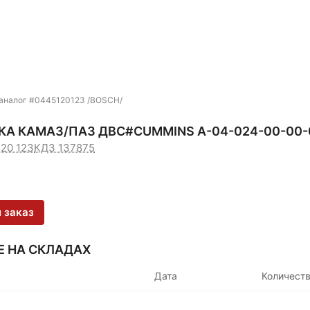
аналог #0445120123 /BOSCH/
А КАМАЗ/ПАЗ ДВС#CUMMINS А-04-024-00-00-0
120 123
КДЗ 137875
 заказ
Е НА СКЛАДАХ
Дата
Количест