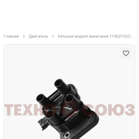
Главная
Двигатель
Катушка модуля зажигания 1118/2110/2111/21213/21214/ГАЗ3302 четырехвыводная 8-ми клапан Группа Омега