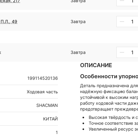
ская, 217
Завтра
П.Л., 49
Завтра
к
Завтра
ОПИСАНИЕ
Особенности упорно
199114520136
Деталь предназначена дл
надёжную фиксацию баланс
Ходовая часть
устойчивой к высоким наг
работу ходовой части даж
SHACMAN
предотвращает преждевре
Высокая твёрдость и 
КИТАЙ
Точное соответствие 
Увеличенный ресурс э
1