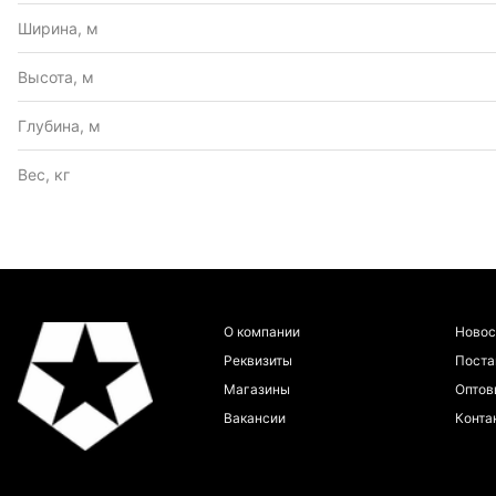
Ширина, м
Высота, м
Глубина, м
Вес, кг
О компании
Новос
Реквизиты
Пост
Магазины
Оптов
Вакансии
Конта