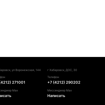
баровск, ул Воронежская, 144
г Хабаровск, ДОС, 30
ефон
Телефон
(4212) 271001
+7 (4212) 290202
сенджер Max
Мессенджер Max
писать
Написать