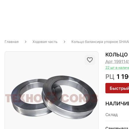
Главная
Ходовая часть
Кольцо балансира упорное SHA
КОЛЬЦО
Арт 19911
22 шт в налич
РЦ
1 1
Быстрый
НАЛИЧИ
Склад
Самовывоз