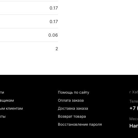
0.17
0.17
0.06
2
г Ха
ти
Помощь по сайту
авщикам
Оплата заказа
Тел
+7 
ым клиентам
Доставка заказа
кты
Возврат товара
Мес
Восстановление пароля
На