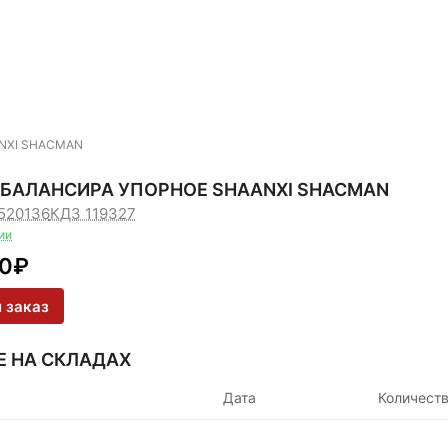
ANXI SHACMAN
 БАЛАНСИРА УПОРНОЕ SHAANXI SHACMAN
4520136
КДЗ 119327
ии
90
₽
 заказ
Е НА СКЛАДАХ
Дата
Количест