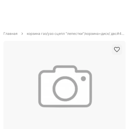
Главная
корзина газ/уаз сцепл "лепестки"/корзина+диск/ двс#4215/406/514