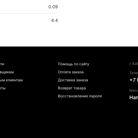
0.09
4.4
г Ха
ти
Помощь по сайту
авщикам
Оплата заказа
Тел
+7 
ым клиентам
Доставка заказа
кты
Возврат товара
Мес
Восстановление пароля
На