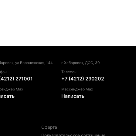
баровск, ул Воронежская, 144
г Хабаровск, ДОС, 30
ефон
Телефон
(4212) 271001
+7 (4212) 290202
сенджер Max
Мессенджер Max
писать
Написать
Оферта
Пользовательское соглашение