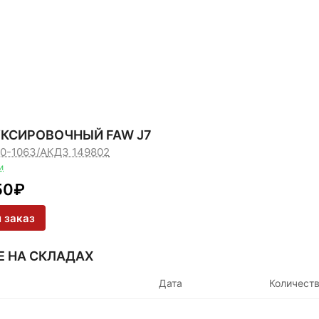
УКСИРОВОЧНЫЙ FAW J7
10-1063/A
КДЗ 149802
и
50
₽
 заказ
Е НА СКЛАДАХ
Дата
Количест