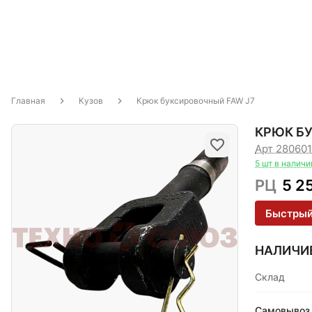
Главная
Кузов
Крюк буксировочный FAW J7
КРЮК Б
Арт 28060
5 шт в наличи
РЦ
5 2
Быстрый
НАЛИЧИ
Склад
Самовывоз