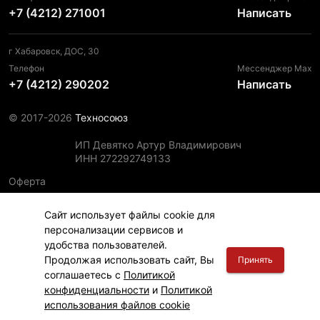
+7 (4212) 271001
Написать
г Хабаровск, ДОС, 30
Телефон
Мессенджер Max
+7 (4212) 290202
Написать
© 2017-2026
Техносоюз
ИП Девятко Артур Владимирович
ИНН 272292749133
Оферта
Пользовательское соглашение
Сайт использует файлы cookie для
Политика конфиденциальности
персонализации сервисов и
Политика использования файлов cookie
удобства пользователей.
Информация для правообладателей
Продолжая использовать сайт, Вы
Принять
соглашаетесь с
Политикой
конфиденциальности
и
Политикой
использования файлов cookie
Главная
Финансы
Каталог
Корзина
Вход