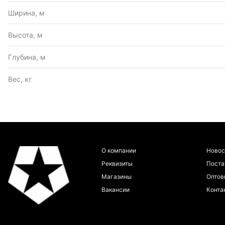
Ширина, м
Высота, м
Глубина, м
Вес, кг
О компании
Новос
Реквизиты
Пост
Магазины
Оптов
Вакансии
Конта