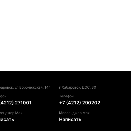
баровск, ул Воронежская, 144
г Хабаровск, ДОС, 30
ефон
Телефон
(4212) 271001
+7 (4212) 290202
сенджер Max
Мессенджер Max
писать
Написать