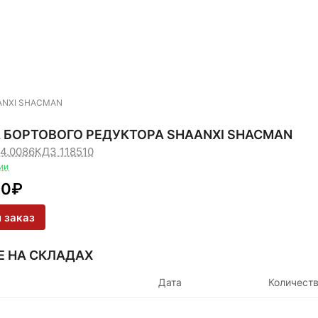
AANXI SHACMAN
 БОРТОВОГО РЕДУКТОРА SHAANXI SHACMAN
14.0086
КДЗ 118510
ии
90
₽
 заказ
Е НА СКЛАДАХ
Дата
Количест