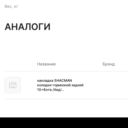
Вес, кг
АНАЛОГИ
Название
Бренд
накладка SHACMAN
колодки тормозной задней
10+8отв /4ед/
DZ9112340063/62