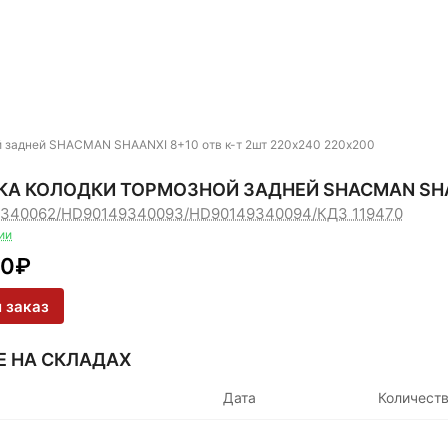
й задней SHACMAN SHAANXI 8+10 отв к-т 2шт 220х240 220х200
А КОЛОДКИ ТОРМОЗНОЙ ЗАДНЕЙ SHACMAN SHAAN
2340062/HD90149340093/HD90149340094/
КДЗ 119470
ии
50
₽
 заказ
Е НА СКЛАДАХ
Дата
Количест