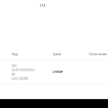
1.12
Код
Цена
Получение
Арт
DZ9112340063 /
2 650
₽
62
КДЗ 120861