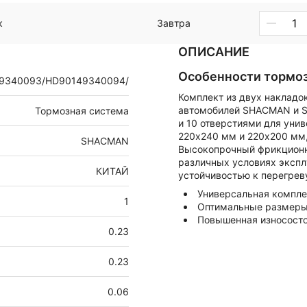
к
Завтра
ОПИСАНИЕ
Особенности тормоз
9340093/HD90149340094/
Комплект из двух накладо
автомобилей SHACMAN и S
Тормозная система
и 10 отверстиями для уни
220х240 мм и 220х200 мм,
SHACMAN
Высокопрочный фрикционн
различных условиях экспл
КИТАЙ
устойчивостью к перегрев
Универсальная компле
1
Оптимальные размеры 
Повышенная износосто
0.23
0.23
0.06