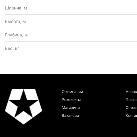
Ширина, м
Высота, м
Глубина, м
Вес, кг
О компании
Новос
Реквизиты
Пост
Магазины
Оптов
Вакансии
Конта