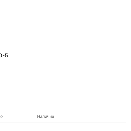
О-5
во
Наличие