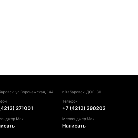
баровск, ул Воронежская, 144
г Хабаровск, ДОС, 30
ефон
Телефон
(4212) 271001
+7 (4212) 290202
сенджер Max
Мессенджер Max
писать
Написать