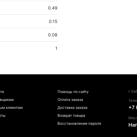
0.49
0.15
0.08
1
г Ха
ти
Помощь по сайту
авщикам
Оплата заказа
Тел
+7 
ым клиентам
Доставка заказа
кты
Возврат товара
Мес
Восстановление пароля
На