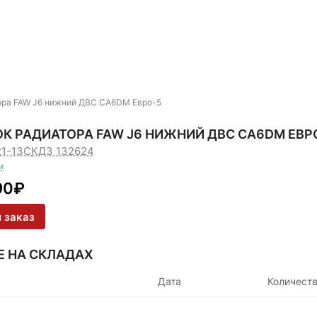
ора FAW J6 нижний ДВС CA6DM Евро-5
К РАДИАТОРА FAW J6 НИЖНИЙ ДВС CA6DM ЕВР
21-13C
КДЗ 132624
и
90
₽
 заказ
Е НА СКЛАДАХ
Дата
Количест