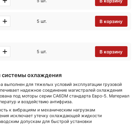
В корзину
5 шт.
В корзину
5 шт.
В корзину
5 шт.
и системы охлаждения
а выполнен для тяжелых условий эксплуатации грузовой
спечивает надежное соединение магистралей охлаждения
рована под моторы серии CA6DM стандарта Евро-5. Материал
ператур и воздействию антифриза.
сть к вибрациям и механическим нагрузкам
ения исключает утечку охлаждающей жидкости
заводским допускам для быстрой установки