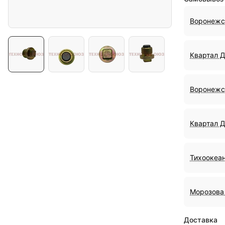
Воронежс
Квартал 
Воронежс
Квартал 
Тихоокеан
Морозова 
Доставка