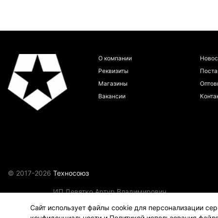
О компании
Новос
Реквизиты
Пост
Магазины
Оптов
Вакансии
Конта
© 2017-2026
Техносоюз
ИП Девятко Артур Владимирович
ИНН 272292749133
Сайт использует файлы cookie для персонализации сер
конфиденциальности
и
Политикой использования файло