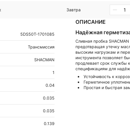
к
Завтра
ОПИСАНИЕ
Надёжная герметиз
5DS50T-1701085
Сливная пробка SHACMAN д
предотвращая утечку масл
Трансмиссия
высоким нагрузкам и пере
инструмента позволяет бы
SHACMAN
продлевает срок службы к
спецификациям для надёж
1
Устойчивость к корро
Герметичное уплотнен
0.04
Простая и быстрая за
0.035
0.035
0.139