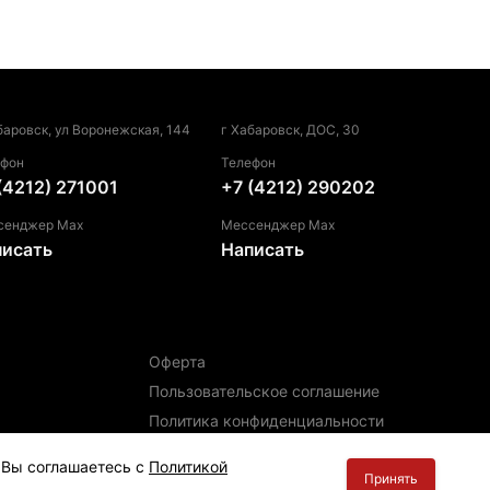
баровск, ул Воронежская, 144
г Хабаровск, ДОС, 30
ефон
Телефон
(4212) 271001
+7 (4212) 290202
сенджер Max
Мессенджер Max
писать
Написать
Оферта
Пользовательское соглашение
Политика конфиденциальности
Политика использования файлов cookie
, Вы соглашаетесь с
Политикой
Принять
Информация для правообладателей