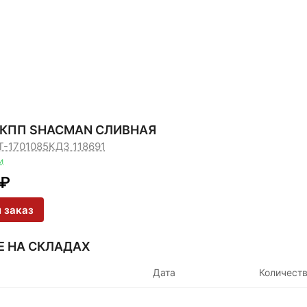
 КПП SHACMAN СЛИВНАЯ
T-1701085
КДЗ 118691
и
₽
 заказ
Е НА СКЛАДАХ
Дата
Количест