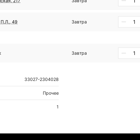
ская, 217
Завтра
П.Л., 49
Завтра
к
Завтра
33027-2304028
Прочее
1