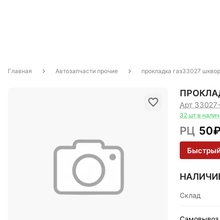
Главная
Автозапчасти прочие
прокладка газ33027 шквор
ПРОКЛАД
Арт 33027
32 шт в нали
РЦ
50
Быстрый
НАЛИЧИ
Склад
Самовывоз