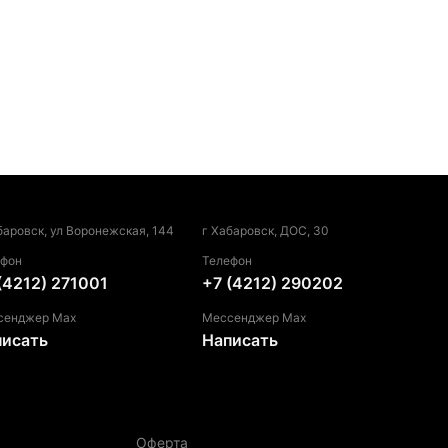
баровск, ул Воронежская, 144
г Хабаровск, ДОС, 30
ефон
Телефон
(4212) 271001
+7 (4212) 290202
сенджер Max
Мессенджер Max
писать
Написать
Оферта