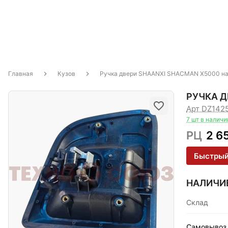
Главная
Кузов
Ручка двери SHAANXI SHACMAN X5000 на
РУЧКА Д
Арт DZ142
7 шт в наличи
РЦ
2 6
Быстрый
НАЛИЧИ
Склад
Самовывоз