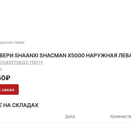
ружная левая
ВЕРИ SHAANXI SHACMAN X5000 НАРУЖНАЯ ЛЕВ
51340173
КДЗ 119711
и
50
₽
 заказ
Е НА СКЛАДАХ
Дата
Количест