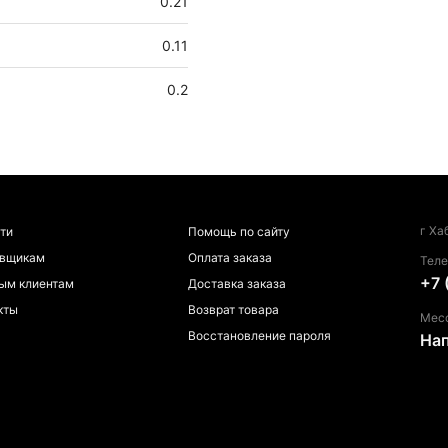
0.21
0.11
0.2
г Ха
ти
Помощь по сайту
авщикам
Оплата заказа
Тел
+7 
ым клиентам
Доставка заказа
кты
Возврат товара
Мес
Восстановление пароля
На