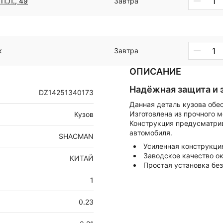
П.Л., 49
Завтра
к
Завтра
ОПИСАНИЕ
Надёжная защита и 
DZ14251340173
Данная деталь кузова обе
Изготовлена из прочного м
Кузов
Конструкция предусматрив
автомобиля.
SHACMAN
Усиленная конструкци
Заводское качество о
КИТАЙ
Простая установка без
1
0.23