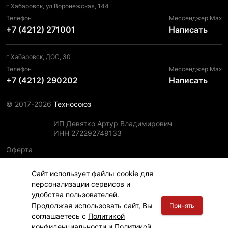
г Хабаровск, ул Воронежская, 144
Телефон
Мессенджер Max
+7 (4212) 271001
Написать
г Хабаровск, ДОС, 30
Телефон
Мессенджер Max
+7 (4212) 290202
Написать
© 2017-2026
Техносоюз
ИП Девятко Артур Владимирович
ИНН 272292749133
Оферта
Пользовательское соглашение
Сайт использует файлы cookie для
Политика конфиденциальности
персонализации сервисов и
Политика использования файлов cookie
удобства пользователей.
Информация для правообладателей
Продолжая использовать сайт, Вы
Принять
соглашаетесь с
Политикой
конфиденциальности
и
Политикой