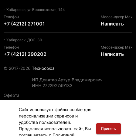
г Хабаровск, ул Воронежская, 144
Телефон
Мессенджер Max
+7 (4212) 271001
Написать
г Хабаровск, ДОС, 30
Телефон
Мессенджер Max
+7 (4212) 290202
Написать
© 2017-2026
Техносоюз
ИП Девятко Артур Владимирович
ИНН 272292749133
Оферта
Пользовательское соглашение
Сайт использует файлы cookie для
Политика конфиденциальности
персонализации сервисов и
Политика использования файлов cookie
удобства пользователей.
Информация для правообладателей
Продолжая использовать сайт, Вы
Принять
соглашаетесь с
Политикой