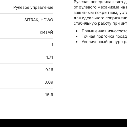
Рулевая поперечная тяга 
от рулевого механизма на 
Рулевое управление
защитным покрытием, усто
для идеального сопряжени
SITRAK, HOWO
стабильную работу при ин
Повышенная износост
КИТАЙ
Точная подгонка поса
Увеличенный ресурс р
1
1.71
0.16
0.09
15.9