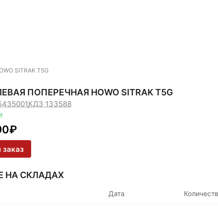
HOWO SITRAK T5G
ЛЕВАЯ ПОПЕРЕЧНАЯ HOWO SITRAK T5G
5435001
КДЗ 133588
и
90
₽
 заказ
Е НА СКЛАДАХ
Дата
Количест