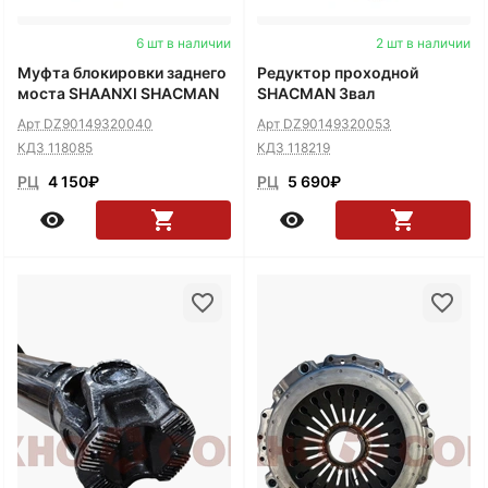
6 шт в наличии
2 шт в наличии
Муфта блокировки заднего
Редуктор проходной
моста SHAANXI SHACMAN
SHACMAN 3вал
Арт DZ90149320040
Арт DZ90149320053
КДЗ 118085
КДЗ 118219
РЦ
4 150
₽
РЦ
5 690
₽