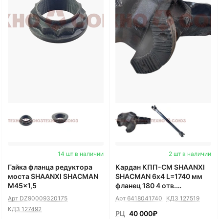
14 шт в наличии
2 шт в наличии
Гайка фланца редуктора
Кардан КПП-СМ SHAANXI
моста SHAANXI SHACMAN
SHACMAN 6х4 L=1740 мм
M45x1,5
фланец 180 4 отв.
крестовина 57
Арт DZ90009320175
Арт 6418041740
КДЗ 127519
КДЗ 127492
РЦ
40 000
₽