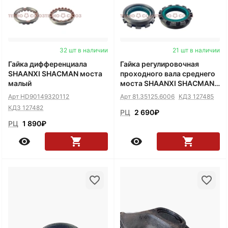
32 шт в наличии
21 шт в наличии
Гайка дифференциала
Гайка регулировочная
SHAANXI SHACMAN моста
проходного вала среднего
малый
моста SHAANXI SHACMAN
8х4
Арт HD90149320112
Арт 81.35125.6006
КДЗ 127485
КДЗ 127482
РЦ
2 690
₽
РЦ
1 890
₽