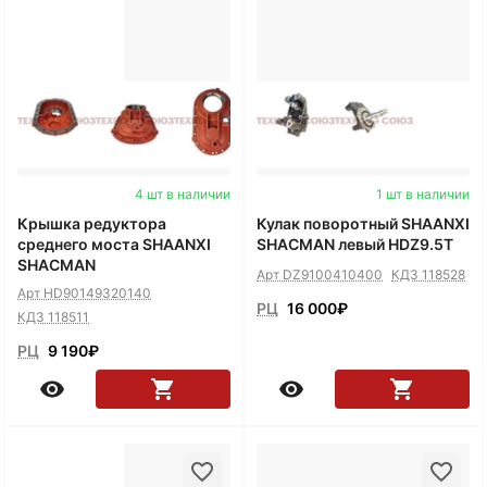
4 шт в наличии
1 шт в наличии
Крышка редуктора
Кулак поворотный SHAANXI
среднего моста SHAANXI
SHACMAN левый HDZ9.5T
SHACMAN
Арт DZ9100410400
КДЗ 118528
Арт HD90149320140
РЦ
16 000
₽
КДЗ 118511
РЦ
9 190
₽