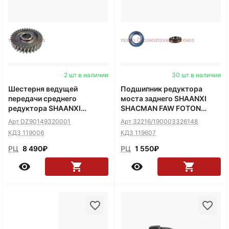
2 шт в наличии
30 шт в наличии
Шестерня ведущей
Подшипник редуктора
передачи среднего
моста заднего SHAANXI
редуктора SHAANXI
SHACMAN FAW FOTON
SHACMAN
средний OE32216 7516
Арт DZ90149320001
Арт 32216/190003326148
190003326148
КДЗ 119006
КДЗ 119607
РЦ
8 490
₽
РЦ
1 550
₽