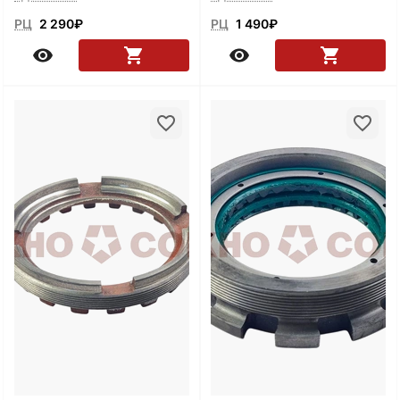
РЦ
2 290
₽
РЦ
1 490
₽