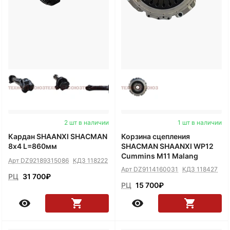
2 шт в наличии
1 шт в наличии
Кардан SHAANXI SHACMAN
Корзина сцепления
8х4 L=860мм
SHACMAN SHAANXI WP12
Cummins M11 Malang
Арт DZ92189315086
КДЗ 118222
Арт DZ9114160031
КДЗ 118427
РЦ
31 700
₽
РЦ
15 700
₽