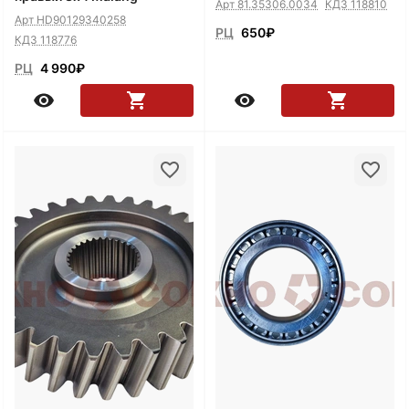
Арт 81.35306.0034
КДЗ 118810
Арт HD90129340258
РЦ
650
₽
КДЗ 118776
РЦ
4 990
₽