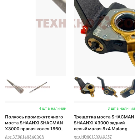
4 шт в наличии
3 шт в наличии
Полуось промежуточного
Трещотка моста SHACMAN
моста SHAANXI SHACMAN
SHAANXI X3000 задний
X3000 правая колея 1860
левый малая 8x4 Malang
L=1100мм 40зуб
Арт DZ90149340008
Арт HD90129340257