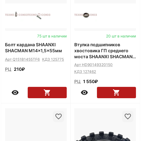
75 шт в наличии
20 шт в наличии
Болт кардана SHAANXI
Втулка подшипников
SHACMAN M14x1,5x55мм
хвостовика ГП среднего
моста SHAANXI SHACMAN
Арт Q151B1455TF6
КДЗ 125775
распорная
Арт HD90149320150
РЦ
210
₽
КДЗ 127462
РЦ
1 550
₽