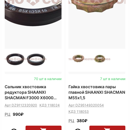
70 шт в наличии
7 шт в наличии
Сальник хвостовика
Гайка хвостовика пары
редуктора SHAANXI
главной SHAANXI SHACMAN
SHACMAN F3000 X6000
М55х1,5
85х105х18мм
Арт DZ9112320920
КДЗ 118024
Арт DZ95149320054
КДЗ 118053
РЦ
990
₽
РЦ
380
₽