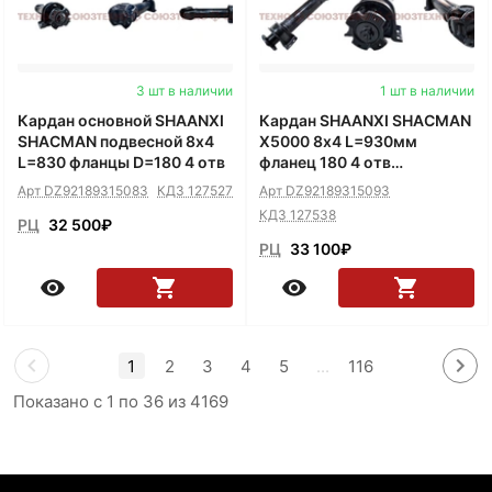
3 шт в наличии
1 шт в наличии
Кардан основной SHAANXI
Кардан SHAANXI SHACMAN
SHACMAN подвесной 8х4
X5000 8х4 L=930мм
L=830 фланцы D=180 4 отв
фланец 180 4 отв
крестовина 68 с
Арт DZ92189315083
КДЗ 127527
Арт DZ92189315093
подвесным подшипником
КДЗ 127538
РЦ
32 500
₽
РЦ
33 100
₽
1
2
3
4
5
...
116
Показано с 1 по 36 из 4169