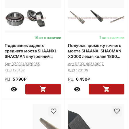
16 шт в наличии
5 шт в наличии
Подшипник заднего
Полуось промежуточного
среднего моста SHAANXI
моста SHAANXI SHACMAN
SHACMAN внутренний
X3000 левая колея 1860
32314BX Malang
L=1160мм 40зуб
Арт DZ90149320055
Арт DZ90149340007
КДЗ 120137
КДЗ 120139
РЦ
5 790
₽
РЦ
6 450
₽