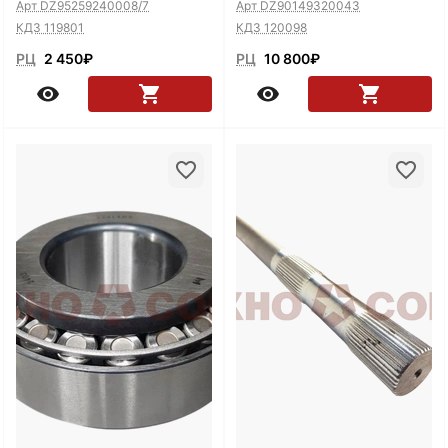
Арт DZ95259240008/7
Арт DZ90149320043
КДЗ 119801
КДЗ 120098
РЦ
2 450
₽
РЦ
10 800
₽