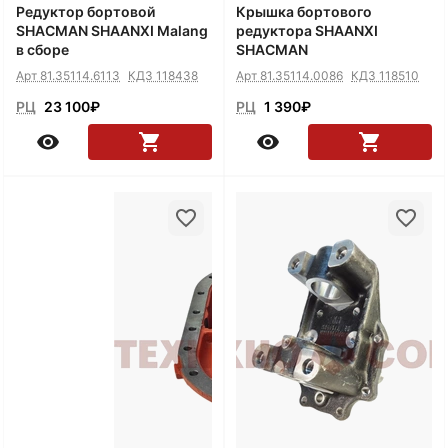
Редуктор бортовой
Крышка бортового
SHACMAN SHAANXI Malang
редуктора SHAANXI
в сборе
SHACMAN
Арт 81.35114.6113
КДЗ 118438
Арт 81.35114.0086
КДЗ 118510
РЦ
23 100
₽
РЦ
1 390
₽