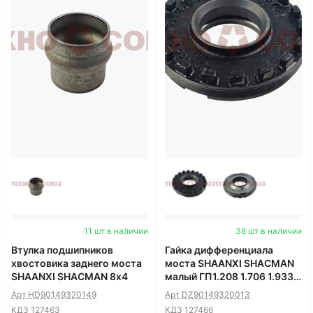
11 шт в наличии
38 шт в наличии
Втулка подшипников
Гайка дифференциала
хвостовика заднего моста
моста SHAANXI SHACMAN
SHAANXI SHACMAN 8х4
малый ГП1.208 1.706 1.933
8х4
Арт HD90149320149
Арт DZ90149320013
КДЗ 127463
КДЗ 127466