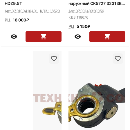
HDZ9.5T
наружный CK5727 32313BX
Malang
Арт DZ9100410401
КДЗ 118529
Арт DZ90149320056
КДЗ 118676
РЦ
16 000
₽
РЦ
5 150
₽