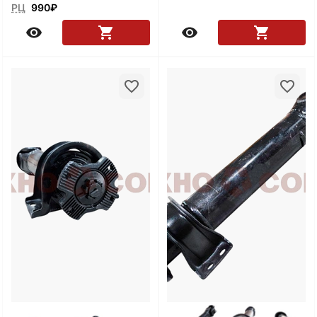
РЦ
990
₽