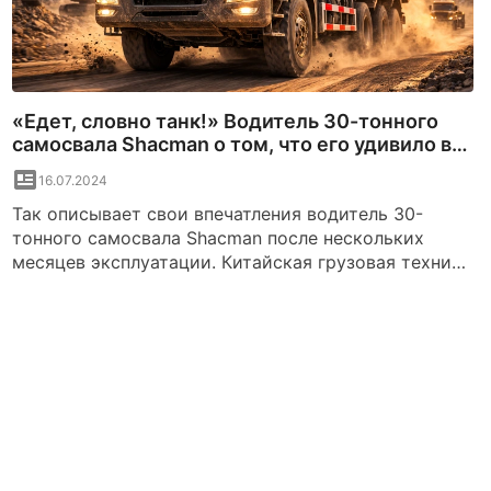
«Едет, словно танк!» Водитель 30-тонного
самосвала Shacman о том, что его удивило в
китайском грузовике.
16.07.2024
Так описывает свои впечатления водитель 30-
тонного самосвала Shacman после нескольких
месяцев эксплуатации. Китайская грузовая техника
сегодня всё чаще встречается на дорогах стран
СНГ, включая Беларусь и Россию. Причём речь
идёт не только о легковых автомобилях, но и о
тяжелых грузовиках и спецтехнике.