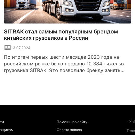
SITRAK стал самым популярным брендом
китайских грузовиков в России
13.07.2024
По итогам первых шести месяцев 2023 года на
российском рынке было продано 10 384 тяжелых
грузовика SITRAK. Это позволило бренду занять
лидирующую позицию среди производителей
китайских магистральных тягачей и тяжелой
грузовой техники.
г Ха
ти
Помощь по сайту
авщикам
Оплата заказа
Тел