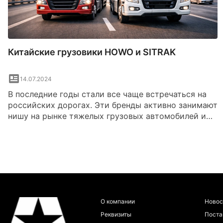
Китайские грузовики HOWO и SITRAK
14.07.2024
В последние годы стали все чаще встречаться на
российских дорогах. Эти бренды активно занимают
нишу на рынке тяжелых грузовых автомобилей и
постепенно становятся популярными среди
транспортных компаний и частных перевозчиков.
Основные причины роста популярности —
доступная стоимость техники, надежность
агрегатов и адаптация автомобилей к российским
условиям эксплуатации.
О компании
Новос
Реквизиты
Пост