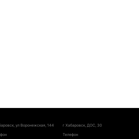
баровск, ул Воронежская, 144
г Хабаровск, ДОС, 30
ефон
Телефон