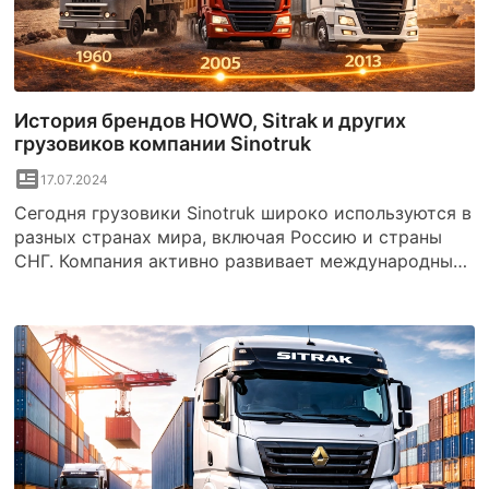
История брендов HOWO, Sitrak и других
грузовиков компании Sinotruk
17.07.2024
Сегодня грузовики Sinotruk широко используются в
разных странах мира, включая Россию и страны
СНГ. Компания активно развивает международные
продажи и предлагает широкий модельный ряд
техники — от магистральных тягачей до
самосвалов и специализированных грузовых
шасси.