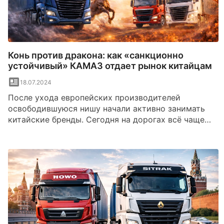
Конь против дракона: как «санкционно
устойчивый» КАМАЗ отдает рынок китайцам
18.07.2024
После ухода европейских производителей
освободившуюся нишу начали активно занимать
китайские бренды. Сегодня на дорогах всё чаще
можно встретить тягачи и самосвалы марок Sitrak,
Shacman, FAW и Howo, которые постепенно
увеличивают свою долю рынка.